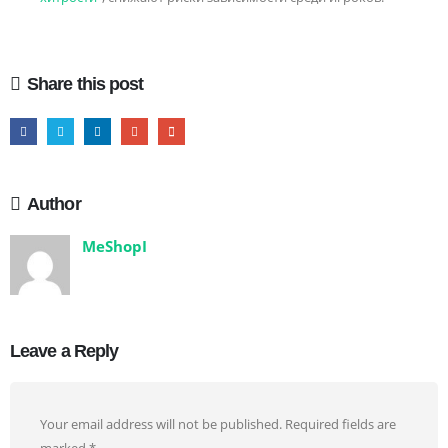
Share this post
Author
MeShopI
Leave a Reply
Your email address will not be published.
Required fields are
marked
*