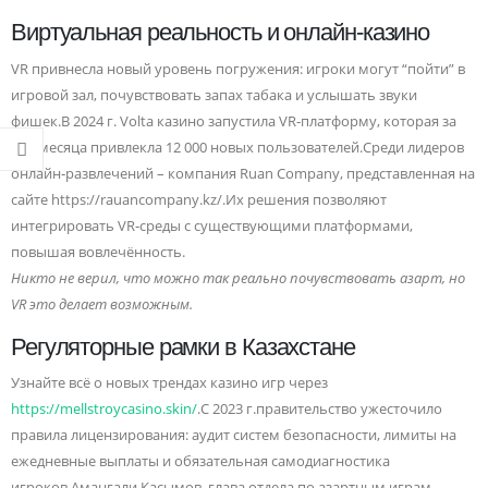
Виртуальная реальность и онлайн‑казино
VR привнесла новый уровень погружения: игроки могут “пойти” в
игровой зал, почувствовать запах табака и услышать звуки
фишек.В 2024 г. Volta казино запустила VR‑платформу, которая за
три месяца привлекла 12 000 новых пользователей.Среди лидеров
онлайн‑развлечений – компания Ruan Company, представленная на
сайте https://rauancompany.kz/.Их решения позволяют
интегрировать VR‑среды с существующими платформами,
повышая вовлечённость.
Никто не верил, что можно так реально почувствовать азарт, но
VR это делает возможным.
Регуляторные рамки в Казахстане
Узнайте всё о новых трендах казино игр через
https://mellstroycasino.skin/
.С 2023 г.правительство ужесточило
правила лицензирования: аудит систем безопасности, лимиты на
ежедневные выплаты и обязательная самодиагностика
игроков.Амангали Касымов, глава отдела по азартным играм,