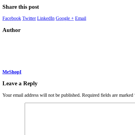
Share this post
Facebook
Twitter
LinkedIn
Google +
Email
Author
MeShopI
Leave a Reply
Your email address will not be published.
Required fields are marked