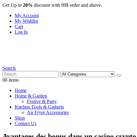
Get Up to
20%
discount with 99$ order and above.
My Account
My Wishlist
Cart
Log In
Search
0
0 items
Home
Home & Garden
Festive & Party
Kitchen Tools & Gadgets
Air Fryer Accessories
Shop
Contact Us
Avantages des bonus dans un casino crypto 