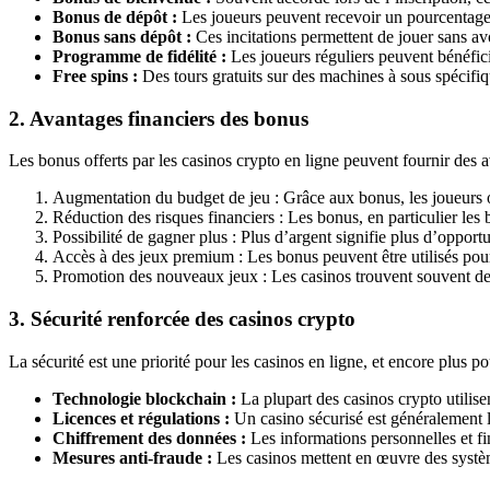
Bonus de dépôt :
Les joueurs peuvent recevoir un pourcentage d
Bonus sans dépôt :
Ces incitations permettent de jouer sans avo
Programme de fidélité :
Les joueurs réguliers peuvent bénéfici
Free spins :
Des tours gratuits sur des machines à sous spécifiq
2. Avantages financiers des bonus
Les bonus offerts par les casinos crypto en ligne peuvent fournir des 
Augmentation du budget de jeu : Grâce aux bonus, les joueurs o
Réduction des risques financiers : Les bonus, en particulier les
Possibilité de gagner plus : Plus d’argent signifie plus d’opportu
Accès à des jeux premium : Les bonus peuvent être utilisés pou
Promotion des nouveaux jeux : Les casinos trouvent souvent des
3. Sécurité renforcée des casinos crypto
La sécurité est une priorité pour les casinos en ligne, et encore plus p
Technologie blockchain :
La plupart des casinos crypto utilisen
Licences et régulations :
Un casino sécurisé est généralement l
Chiffrement des données :
Les informations personnelles et fi
Mesures anti-fraude :
Les casinos mettent en œuvre des système