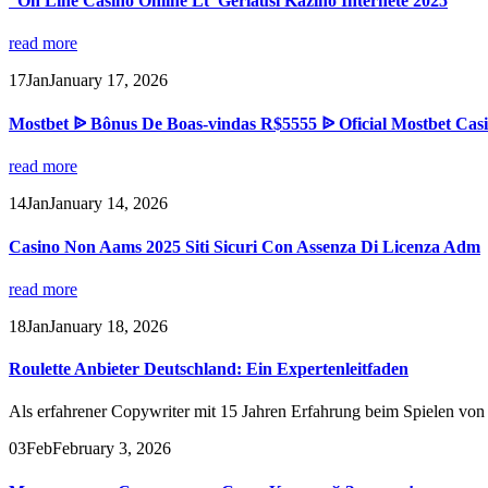
“On Line Casino Online Lt ️ Geriausi Kazino Internete 2025
read more
17
Jan
January 17, 2026
Mostbet ᐉ Bônus De Boas-vindas R$5555 ᐉ Oficial Mostbet Cas
read more
14
Jan
January 14, 2026
Casino Non Aams 2025 Siti Sicuri Con Assenza Di Licenza Adm
read more
18
Jan
January 18, 2026
Roulette Anbieter Deutschland: Ein Expertenleitfaden
Als erfahrener Copywriter mit 15 Jahren Erfahrung beim Spielen von On
03
Feb
February 3, 2026