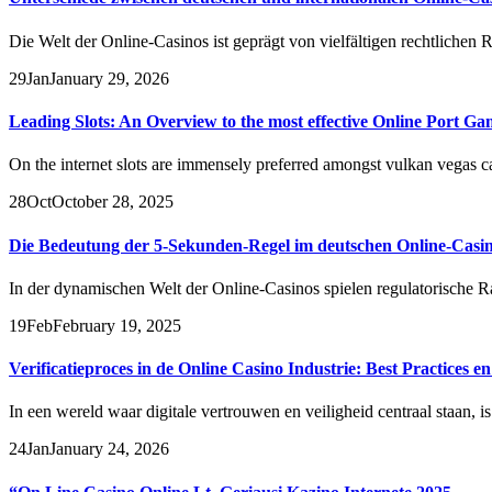
Die Welt der Online-Casinos ist geprägt von vielfältigen rechtlichen 
29
Jan
January 29, 2026
Leading Slots: An Overview to the most effective Online Port Ga
On the internet slots are immensely preferred amongst vulkan vegas ca
28
Oct
October 28, 2025
Die Bedeutung der 5-Sekunden-Regel im deutschen Online-Casi
In der dynamischen Welt der Online-Casinos spielen regulatorische R
19
Feb
February 19, 2025
Verificatieproces in de Online Casino Industrie: Best Practices 
In een wereld waar digitale vertrouwen en veiligheid centraal staan, is
24
Jan
January 24, 2026