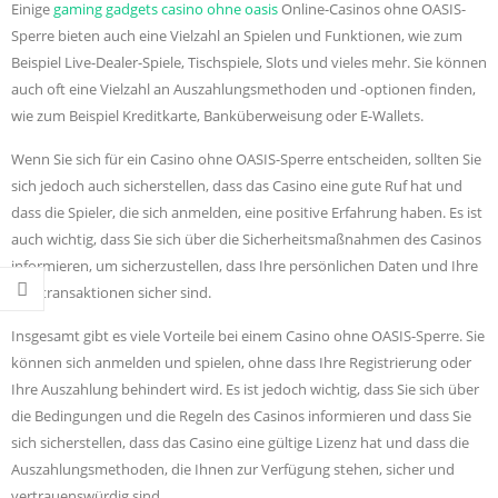
Einige
gaming gadgets casino ohne oasis
Online-Casinos ohne OASIS-
Sperre bieten auch eine Vielzahl an Spielen und Funktionen, wie zum
Beispiel Live-Dealer-Spiele, Tischspiele, Slots und vieles mehr. Sie können
auch oft eine Vielzahl an Auszahlungsmethoden und -optionen finden,
wie zum Beispiel Kreditkarte, Banküberweisung oder E-Wallets.
Wenn Sie sich für ein Casino ohne OASIS-Sperre entscheiden, sollten Sie
sich jedoch auch sicherstellen, dass das Casino eine gute Ruf hat und
dass die Spieler, die sich anmelden, eine positive Erfahrung haben. Es ist
auch wichtig, dass Sie sich über die Sicherheitsmaßnahmen des Casinos
informieren, um sicherzustellen, dass Ihre persönlichen Daten und Ihre
Geldtransaktionen sicher sind.
Insgesamt gibt es viele Vorteile bei einem Casino ohne OASIS-Sperre. Sie
können sich anmelden und spielen, ohne dass Ihre Registrierung oder
Ihre Auszahlung behindert wird. Es ist jedoch wichtig, dass Sie sich über
die Bedingungen und die Regeln des Casinos informieren und dass Sie
sich sicherstellen, dass das Casino eine gültige Lizenz hat und dass die
Auszahlungsmethoden, die Ihnen zur Verfügung stehen, sicher und
vertrauenswürdig sind.