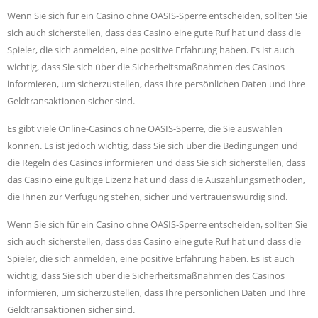
Wenn Sie sich für ein Casino ohne OASIS-Sperre entscheiden, sollten Sie
sich auch sicherstellen, dass das Casino eine gute Ruf hat und dass die
Spieler, die sich anmelden, eine positive Erfahrung haben. Es ist auch
wichtig, dass Sie sich über die Sicherheitsmaßnahmen des Casinos
informieren, um sicherzustellen, dass Ihre persönlichen Daten und Ihre
Geldtransaktionen sicher sind.
Es gibt viele Online-Casinos ohne OASIS-Sperre, die Sie auswählen
können. Es ist jedoch wichtig, dass Sie sich über die Bedingungen und
die Regeln des Casinos informieren und dass Sie sich sicherstellen, dass
das Casino eine gültige Lizenz hat und dass die Auszahlungsmethoden,
die Ihnen zur Verfügung stehen, sicher und vertrauenswürdig sind.
Wenn Sie sich für ein Casino ohne OASIS-Sperre entscheiden, sollten Sie
sich auch sicherstellen, dass das Casino eine gute Ruf hat und dass die
Spieler, die sich anmelden, eine positive Erfahrung haben. Es ist auch
wichtig, dass Sie sich über die Sicherheitsmaßnahmen des Casinos
informieren, um sicherzustellen, dass Ihre persönlichen Daten und Ihre
Geldtransaktionen sicher sind.