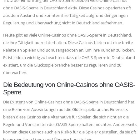
Trotz der Einführung der OASIS-Sperre blieben viele Online-Casinos
ohne OASIS-Sperre in Deutschland aktiv. Diese Casinos operierten oft
aus dem Ausland und konnten ihre Tätigkeit aufgrund der geringen
Regulierung und Überwachung nicht in Deutschland aufnehmen.
Heute gibt es viele Online-Casinos ohne OASIS-Sperre in Deutschland,
die ihre Tätigkeit aufrechterhalten. Diese Casinos bieten oft eine breite
Palette an Spielen und Bonusangeboten an, um ihre Kunden zu locken.
Es ist jedoch wichtig zu beachten, dass die OASIS-Sperre in Deutschland
existiert, um die Glücksspielbranche besser zu regulieren und zu
überwachen.
Die Bedeutung von Online-Casinos ohne OASIS-
Sperre
Die Existenz von Online-Casinos ohne OASIS-Sperre in Deutschland hat
eine Reihe von Auswirkungen auf die Glücksspielbranche. Einerseits
bieten diese Casinos eine Alternative für Spieler, die sich nicht an die
Regeln und Vorschriften der OASIS-Sperre halten möchten. Andererseits
können diese Casinos auch ein Risiko für die Spieler darstellen, da sie oft
keine regulären Lizenz und Überwachung haben.