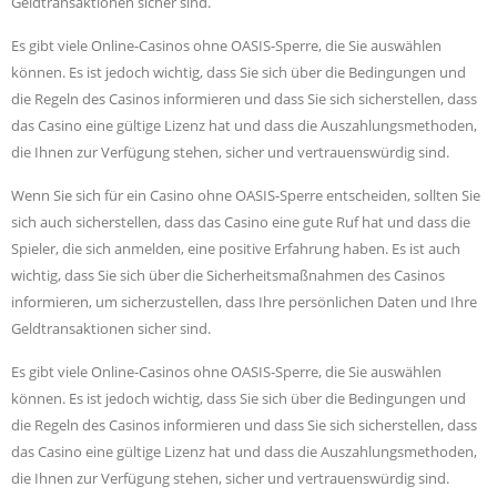
Geldtransaktionen sicher sind.
Es gibt viele Online-Casinos ohne OASIS-Sperre, die Sie auswählen
können. Es ist jedoch wichtig, dass Sie sich über die Bedingungen und
die Regeln des Casinos informieren und dass Sie sich sicherstellen, dass
das Casino eine gültige Lizenz hat und dass die Auszahlungsmethoden,
die Ihnen zur Verfügung stehen, sicher und vertrauenswürdig sind.
Wenn Sie sich für ein Casino ohne OASIS-Sperre entscheiden, sollten Sie
sich auch sicherstellen, dass das Casino eine gute Ruf hat und dass die
Spieler, die sich anmelden, eine positive Erfahrung haben. Es ist auch
wichtig, dass Sie sich über die Sicherheitsmaßnahmen des Casinos
informieren, um sicherzustellen, dass Ihre persönlichen Daten und Ihre
Geldtransaktionen sicher sind.
Es gibt viele Online-Casinos ohne OASIS-Sperre, die Sie auswählen
können. Es ist jedoch wichtig, dass Sie sich über die Bedingungen und
die Regeln des Casinos informieren und dass Sie sich sicherstellen, dass
das Casino eine gültige Lizenz hat und dass die Auszahlungsmethoden,
die Ihnen zur Verfügung stehen, sicher und vertrauenswürdig sind.