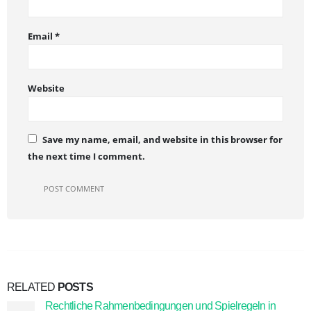
Email
*
Website
Save my name, email, and website in this browser for
the next time I comment.
RELATED
POSTS
Rechtliche Rahmenbedingungen und Spielregeln in