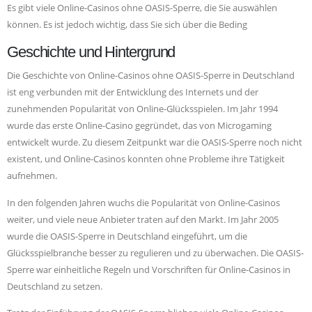
Es gibt viele Online-Casinos ohne OASIS-Sperre, die Sie auswählen
können. Es ist jedoch wichtig, dass Sie sich über die Beding
Geschichte und Hintergrund
Die Geschichte von Online-Casinos ohne OASIS-Sperre in Deutschland
ist eng verbunden mit der Entwicklung des Internets und der
zunehmenden Popularität von Online-Glücksspielen. Im Jahr 1994
wurde das erste Online-Casino gegründet, das von Microgaming
entwickelt wurde. Zu diesem Zeitpunkt war die OASIS-Sperre noch nicht
existent, und Online-Casinos konnten ohne Probleme ihre Tätigkeit
aufnehmen.
In den folgenden Jahren wuchs die Popularität von Online-Casinos
weiter, und viele neue Anbieter traten auf den Markt. Im Jahr 2005
wurde die OASIS-Sperre in Deutschland eingeführt, um die
Glücksspielbranche besser zu regulieren und zu überwachen. Die OASIS-
Sperre war einheitliche Regeln und Vorschriften für Online-Casinos in
Deutschland zu setzen.