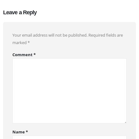
Leave a Reply
Your email address will not be published.
Required fields are
marked
*
Comment
*
Name
*