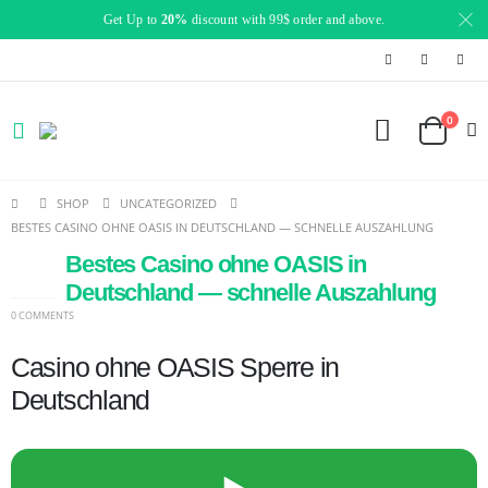
Get Up to
20%
discount with 99$ order and above.
0
SHOP
UNCATEGORIZED
BESTES CASINO OHNE OASIS IN DEUTSCHLAND — SCHNELLE AUSZAHLUNG
Bestes Casino ohne OASIS in
07
JAN
Deutschland — schnelle Auszahlung
0 COMMENTS
Casino ohne OASIS Sperre in
Deutschland