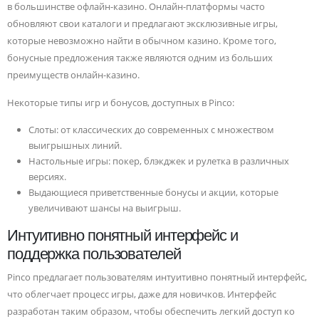
в большинстве офлайн-казино. Онлайн-платформы часто
обновляют свои каталоги и предлагают эксклюзивные игры,
которые невозможно найти в обычном казино. Кроме того,
бонусные предложения также являются одним из больших
преимуществ онлайн-казино.
Некоторые типы игр и бонусов, доступных в Pinco:
Слоты: от классических до современных с множеством
выигрышных линий.
Настольные игры: покер, блэкджек и рулетка в различных
версиях.
Выдающиеся приветственные бонусы и акции, которые
увеличивают шансы на выигрыш.
Интуитивно понятный интерфейс и
поддержка пользователей
Pinco предлагает пользователям интуитивно понятный интерфейс,
что облегчает процесс игры, даже для новичков. Интерфейс
разработан таким образом, чтобы обеспечить легкий доступ ко