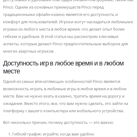
Pinco. Одним из основных преимуществ Pinco перед
традиционными офлайн-казино является его доступность и
комфорт для пользователей. Игроки могут насладиться любимыми
играми из любого места в любое время, что делает опыт более
гибким и удобным. В этой статье мы рассмотрим ключевые
аспекты, которые делают Pinco предпочтительным выбором для
многих азартных игроков.
Доступность игр в любое время и в любом
месте
Одной из самых впечатляющих особенностей Pinco является
возможность играть в любимые игры в любое время и в любом
месте. Вам не нужно ехать в казино, тратить время на дорогу и
ожидание. Вместо этого, все, что вам нужно сделать, это зайти на
платформу с вашего компьютера или мобильного устройства.
Вот несколько причин, почему доступность — это важно:
Гибкий график: играйте, когда вам удобно.