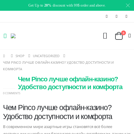
Get Up to
20%
discount with 99$ order and above.
0
SHOP
UNCATEGORIZED
ЧЕМ PINCO ЛУЧШЕ ОФЛАЙН-КАЗИНО? УДОБСТВО ДОСТУПНОСТИ И
КОМФОРТА
Чем Pinco лучше офлайн-казино?
03
FEB
Удобство доступности и комфорта
0 COMMENTS
Чем Pinco лучше офлайн-казино?
Удобство доступности и комфорта
В современном мире азартные игры становятся всё более
доступными и удобными благодаря онлайн-платформам, таким как