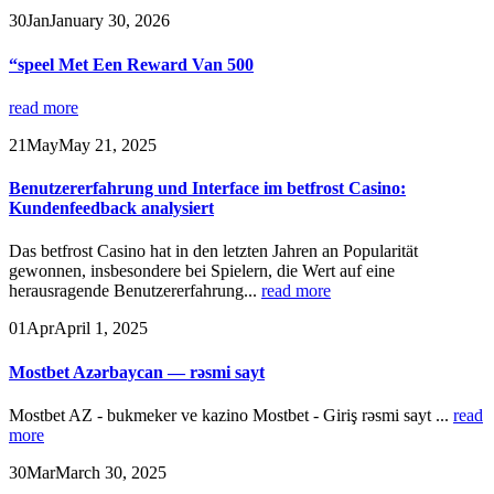
30
Jan
January 30, 2026
“speel Met Een Reward Van 500
read more
21
May
May 21, 2025
Benutzererfahrung und Interface im betfrost Casino:
Kundenfeedback analysiert
Das betfrost Casino hat in den letzten Jahren an Popularität
gewonnen, insbesondere bei Spielern, die Wert auf eine
herausragende Benutzererfahrung...
read more
01
Apr
April 1, 2025
Mostbet Azərbaycan — rəsmi sayt
Mostbet AZ - bukmeker ve kazino Mostbet - Giriş rəsmi sayt ...
read
more
30
Mar
March 30, 2025