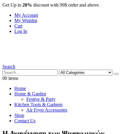
Get Up to
20%
discount with 99$ order and above.
My Account
My Wishlist
Cart
Log In
Search
0
0 items
Home
Home & Garden
Festive & Party
Kitchen Tools & Gadgets
Air Fryer Accessories
Shop
Contact Us
Η Αναγέννηση των Ψυχαγωγικών