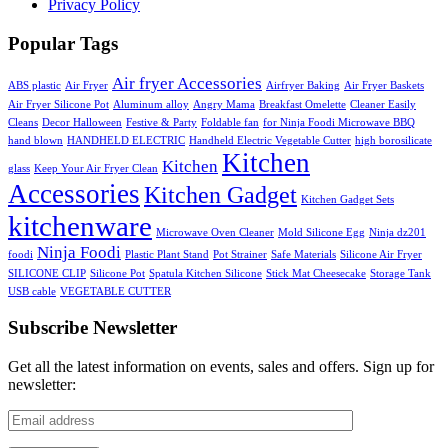
Privacy Policy
Popular Tags
Air fryer Accessories
ABS plastic
Air Fryer
Airfryer Baking
Air Fryer Baskets
Air Fryer Silicone Pot
Aluminum alloy
Angry Mama
Breakfast Omelette
Cleaner Easily
Cleans
Decor Halloween
Festive & Party
Foldable fan
for Ninja Foodi Microwave BBQ
hand blown
HANDHELD ELECTRIC
Handheld Electric Vegetable Cutter
high borosilicate
Kitchen
Kitchen
glass
Keep Your Air Fryer Clean
Accessories
Kitchen Gadget
Kitchen Gadget Sets
kitchenware
Microwave Oven Cleaner
Mold Silicone Egg
Ninja dz201
Ninja Foodi
foodi
Plastic Plant Stand
Pot Strainer
Safe Materials
Silicone Air Fryer
SILICONE CLIP
Silicone Pot
Spatula Kitchen Silicone
Stick Mat Cheesecake
Storage Tank
USB cable
VEGETABLE CUTTER
Subscribe Newsletter
Get all the latest information on events, sales and offers. Sign up for
newsletter: