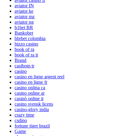
aviator casino fr
aviator IN
aviator ke
aviator mz
aviator ng
b1bet BR
Bankobet
bbrbet colombia
bizzo casino
book of ra
book of ra it
Brand
casibom tr
casino
casino en ligne argent reel
casino en ligne fr
casino onlina ca
casino online ar
casinò online it
casino svensk licens
casino-glory india
crazy time
csdino
fortune tiger brazil
Game