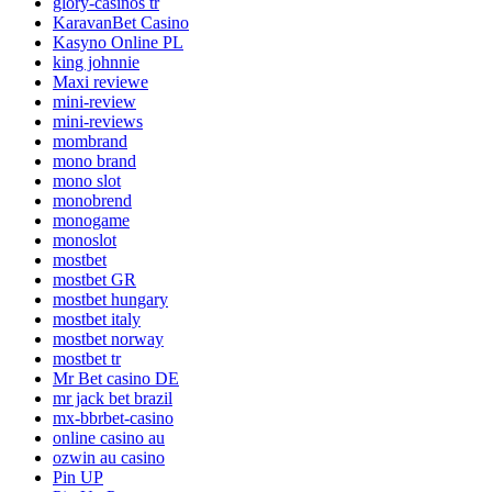
glory-casinos tr
KaravanBet Casino
Kasyno Online PL
king johnnie
Maxi reviewe
mini-review
mini-reviews
mombrand
mono brand
mono slot
monobrend
monogame
monoslot
mostbet
mostbet GR
mostbet hungary
mostbet italy
mostbet norway
mostbet tr
Mr Bet casino DE
mr jack bet brazil
mx-bbrbet-casino
online casino au
ozwin au casino
Pin UP