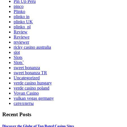
Pin Up Peru
pinco
Plinko
plinko in
plinko UK
plinko_pl
Review
Reviewe
reviewer
ricky casino australia
slot
Slots
Slots`
sweet bonanza
sweet bonanza TR
Uncategorized
verde casino hungary
verde casino poland
Vovan Casino
vulkan vegas germany
сателлиты
Recent Posts
Discover the Globe of Top Rated Casino Sites