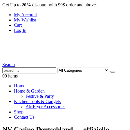
Get Up to
20%
discount with 99$ order and above.
My Account
My Wishlist
Cart
Log In
Search
0
0 items
Home
Home & Garden
Festive & Party
Kitchen Tools & Gadgets
Air Fryer Accessories
Shop
Contact Us
NV Casino Deutschland — offizielle