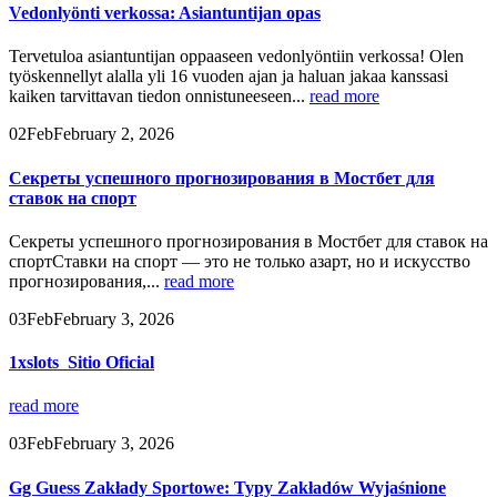
Vedonlyönti verkossa: Asiantuntijan opas
Tervetuloa asiantuntijan oppaaseen vedonlyöntiin verkossa! Olen
työskennellyt alalla yli 16 vuoden ajan ja haluan jakaa kanssasi
kaiken tarvittavan tiedon onnistuneeseen...
read more
02
Feb
February 2, 2026
Секреты успешного прогнозирования в Мостбет для
ставок на спорт
Секреты успешного прогнозирования в Мостбет для ставок на
спортСтавки на спорт — это не только азарт, но и искусство
прогнозирования,...
read more
03
Feb
February 3, 2026
1xslots ️ Sitio Oficial
read more
03
Feb
February 3, 2026
Gg Guess Zakłady Sportowe: Typy Zakładów Wyjaśnione