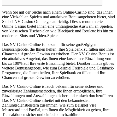
Wenn Sie auf der Suche nach einem Online-Casino sind, das Ihnen
eine Vielzahl an Spielen und attraktiven Bonusangeboten bietet, sind
Sie bei NV Casino Online genau richtig. Dieses renommierte
Online-Casino bietet Ihnen eine umfangreiche Auswahl an Spielen,
von klassischen Tischspielen wie Blackjack und Roulette bis hin zu
modernen Slots und Video-Spielen.
Das NV Casino Online ist bekannt für seine großzügigen
Bonusangebote, die Ihnen helfen, Ihre Spielbank zu füllen und Ihre
Chancen auf großen Gewinn zu erhöhen. Der NV Casino Bonus ist
ein attraktives Angebot, das Ihnen eine kostenlose Einzahlung von
bis zu 100% auf Ihre erste Einzahlung bietet. Darüber hinaus gibt es
weitere Bonusangebote, wie zum Beispiel Freispiele und Cashback-
Programme, die Ihnen helfen, Ihre Spielbank zu füllen und Ihre
Chancen auf großen Gewinn zu erhöhen.
Das NV Casino Online ist auch bekannt für seine sichere und
zuverlässige Zahlungsmethoden, die Ihnen ermöglichen, Ihre
Einzahlungen und Auszahlungen sicher und einfach durchzuführen.
Das NV Casino Online arbeitet mit den bekanntesten
Zahlungsdienstleistern zusammen, wie zum Beispiel Visa,
Mastercard und PayPal, um Ihnen die Möglichkeit zu geben, Ihre
Transaktionen sicher und einfach durchzuführen.