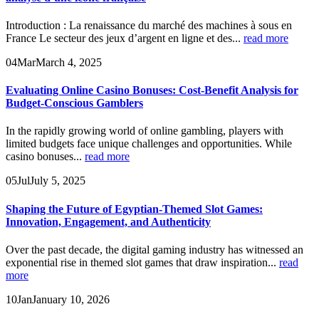
Introduction : La renaissance du marché des machines à sous en
France Le secteur des jeux d’argent en ligne et des...
read more
04
Mar
March 4, 2025
Evaluating Online Casino Bonuses: Cost-Benefit Analysis for
Budget-Conscious Gamblers
In the rapidly growing world of online gambling, players with
limited budgets face unique challenges and opportunities. While
casino bonuses...
read more
05
Jul
July 5, 2025
Shaping the Future of Egyptian-Themed Slot Games:
Innovation, Engagement, and Authenticity
Over the past decade, the digital gaming industry has witnessed an
exponential rise in themed slot games that draw inspiration...
read
more
10
Jan
January 10, 2026