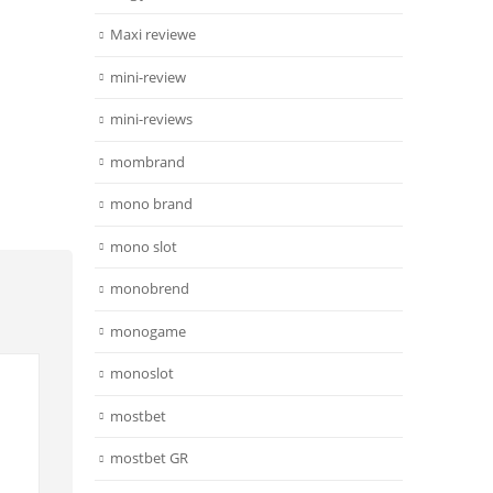
Maxi reviewe
mini-review
mini-reviews
mombrand
mono brand
mono slot
monobrend
monogame
monoslot
mostbet
mostbet GR