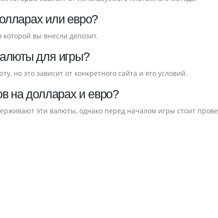
долларах или евро?
 которой вы внесли депозит.
валюты для игры?
, но это зависит от конкретного сайта и его условий.
ов на долларах и евро?
ерживают эти валюты, однако перед началом игры стоит пров