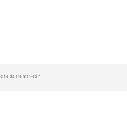
d fields are marked
*