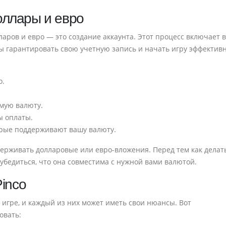
доллары и евро
аров и евро — это создание аккаунта. Этот процесс включает в
бы гарантировать свою учетную запись и начать игру эффективн
o.
мую валюту.
ы оплаты.
орые поддерживают вашу валюту.
ерживать долларовые или евро-вложения. Перед тем как делать
убедиться, что она совместима с нужной вами валютой.
inco
 игре, и каждый из них может иметь свои нюансы. Вот
овать: