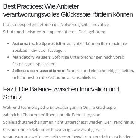
Best Practices: Wie Anbieter
verantwortungsvolles Glücksspiel fördern können
Industrieexperten betonen die Notwendigkeit, innovative
Schutzmechanismen zu implementieren. Dazu gehören:
Automatische Spielzeitlimits:
Nutzer können ihre maximale
Spielzeit individuell festlegen.
Mandatory Pausen:
Sofortige Unterbrechungen nach vorab
festgelegten Spielzeiten.
Selbstausschlussoptionen:
Schnelle und einfache Möglichkeiten,
sich für bestimmte Zeiträume auszuschließen.
Fazit: Die Balance zwischen Innovation und
Schutz
Während technologische Entwicklungen im Online-Glücksspiel
zahlreiche Chancen eröffnen, darf die Bedeutung von
Spielerschutzmechanismen nicht unterschätzt werden. Der Trend hin zu
Casinos ohne 5 Sekunden Pause zeigt, wie wichtig es ist,
verantwortungsvolle Perspektiven zu bewahren. Letztlich entscheiden