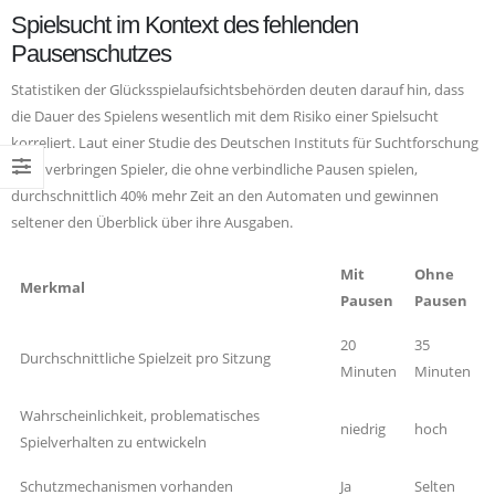
Spielsucht im Kontext des fehlenden
Pausenschutzes
Statistiken der Glücksspielaufsichtsbehörden deuten darauf hin, dass
die Dauer des Spielens wesentlich mit dem Risiko einer Spielsucht
korreliert. Laut einer Studie des Deutschen Instituts für Suchtforschung
(DIS) verbringen Spieler, die ohne verbindliche Pausen spielen,
durchschnittlich 40% mehr Zeit an den Automaten und gewinnen
seltener den Überblick über ihre Ausgaben.
Mit
Ohne
Merkmal
Pausen
Pausen
20
35
Durchschnittliche Spielzeit pro Sitzung
Minuten
Minuten
Wahrscheinlichkeit, problematisches
niedrig
hoch
Spielverhalten zu entwickeln
Schutzmechanismen vorhanden
Ja
Selten