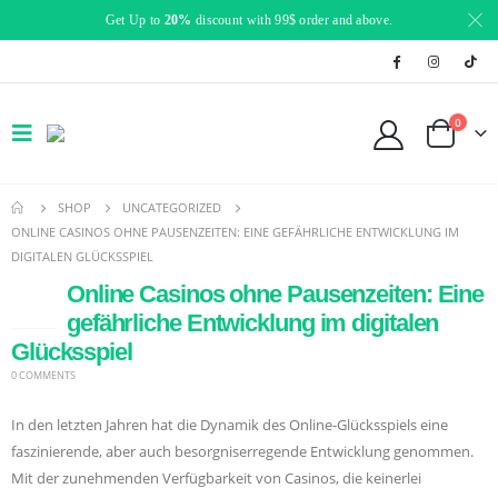
Get Up to
20%
discount with 99$ order and above.
0
SHOP
UNCATEGORIZED
ONLINE CASINOS OHNE PAUSENZEITEN: EINE GEFÄHRLICHE ENTWICKLUNG IM
DIGITALEN GLÜCKSSPIEL
Online Casinos ohne Pausenzeiten: Eine
11
AUG
gefährliche Entwicklung im digitalen
Glücksspiel
0 COMMENTS
In den letzten Jahren hat die Dynamik des Online-Glücksspiels eine
faszinierende, aber auch besorgniserregende Entwicklung genommen.
Mit der zunehmenden Verfügbarkeit von Casinos, die keinerlei