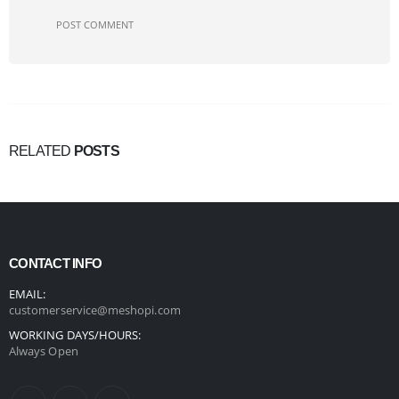
RELATED
POSTS
CONTACT INFO
EMAIL:
customerservice@meshopi.com
WORKING DAYS/HOURS:
Always Open