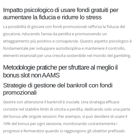
Impatto psicologico di usare fondi gratuiti per
aumentare la fiducia e ridurre lo stress
La possibilità di giocare con fondi promozionali rafforza la fiducia del
giocatore, riducendo l’ansia da perdita e promuovendo un
atteggiamento più positivo e consapevole. Questo aspetto psicologico è
fondamentale per sviluppare autodisciplina e mantenere il controllo,
elementi essenziali per una crescita sostenibile nel mondo del gambling.
Metodologie pratiche per sfruttare al meglio il
bonus slot non AAMS
Strategie di gestione del bankroll con fondi
promozionali
Gestire con attenzione il bankroll è cruciale. Una strategia efficace
consiste nel stabilire limiti di vincita e perdita, dedicando solo una parte
del bonus alle singole sessioni. Per esempio, si può decidere di usare il
10% del bonus per ogni sessione, monitorando costantemente i
progressi e fermandosi quando si raggiungono gli obiettivi prefissati.