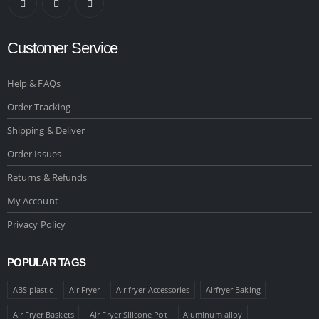
Customer Service
Help & FAQs
Order Tracking
Shipping & Deliver
Order Issues
Returns & Refunds
My Account
Privacy Policy
POPULAR TAGS
ABS plastic
Air Fryer
Air fryer Accessories
Airfryer Baking
Air Fryer Baskets
Air Fryer Silicone Pot
Aluminum alloy