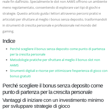
reale fin dall’inizio. Specialmente le slot non AAMS offrono un ambiente
meno regolamentato, consentendo di esplorare vari tipi di giochi e
strategie. Questo articolo guida i lettori attraverso percorsi pratici e
articolati per sfruttare al meglio i bonus senza deposito, trasformandoli
in strumenti di crescita personale e professionale nel mondo del
gaming.
Indice
Perché scegliere il bonus senza deposito come punto di partenza
per la crescita personale
Metodologie pratiche per sfruttare al meglio il bonus slot non
AAMS
Strumenti digitali e risorse per ottimizzare l’esperienza di gioco con
bonus gratuiti
Perché scegliere il bonus senza deposito come
punto di partenza per la crescita personale
Vantaggi di iniziare con un investimento minimo
per sviluppare strategie di gioco