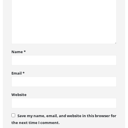
Name
*
Email
*
Website
Save my name, email, and website in this browser for
the next time I comment.