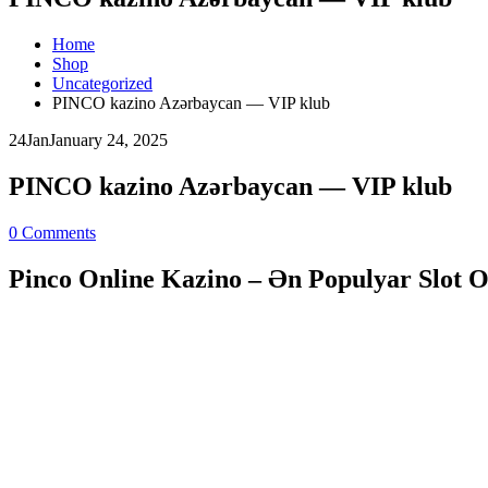
Home
Shop
Uncategorized
PINCO kazino Azərbaycan — VIP klub
24
Jan
January 24, 2025
PINCO kazino Azərbaycan — VIP klub
0 Comments
Pinco Online Kazino – Ən Populyar Slot O