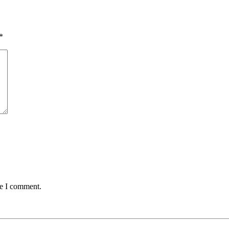
*
me I comment.