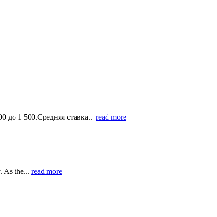
 до 1 500.Средняя ставка...
read more
. As the...
read more