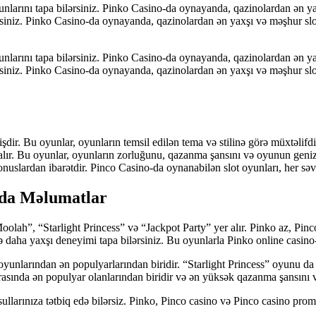
larını tapa bilərsiniz. Pinko Casino-da oynayanda, qazinolardan ən yax
rsiniz. Pinko Casino-da oynayanda, qazinolardan ən yaxşı və məşhur slo
larını tapa bilərsiniz. Pinko Casino-da oynayanda, qazinolardan ən yax
rsiniz. Pinko Casino-da oynayanda, qazinolardan ən yaxşı və məşhur slo
ir. Bu oyunlar, oyunların temsil edilən tema və stilinə görə müxtəlifdi
. Bu oyunlar, oyunların zorluğunu, qazanma şansını və oyunun genizdikd
uslardan ibarətdir. Pinco Casino-da oynanabilən slot oyunları, her səvi
nda Məlumatlar
oolah”, “Starlight Princess” və “Jackpot Party” yer alır. Pinko az, Pi
ə daha yaxşı deneyimi tapa bilərsiniz. Bu oyunlarla Pinko online casino
larından ən populyarlarından biridir. “Starlight Princess” oyunu da Pi
arasında ən populyar olanlarından biridir və ən yüksək qazanma şansını v
larınıza tətbiq edə bilərsiz. Pinko, Pinco casino və Pinco casino prom