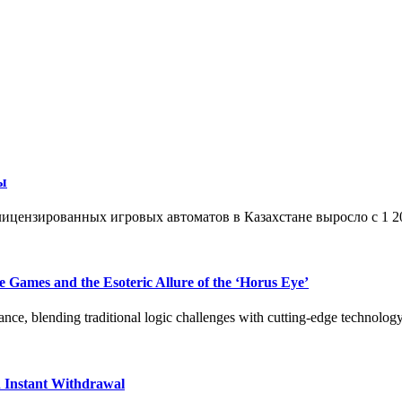
ы
лицензированных игровых автоматов в Казахстане выросло с 1 200
 Games and the Esoteric Allure of the ‘Horus Eye’
nce, blending traditional logic challenges with cutting-edge technology
h Instant Withdrawal