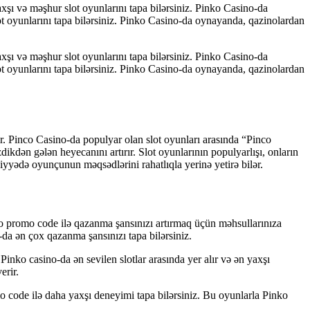
şı və məşhur slot oyunlarını tapa bilərsiniz. Pinko Casino-da
t oyunlarını tapa bilərsiniz. Pinko Casino-da oynayanda, qazinolardan
şı və məşhur slot oyunlarını tapa bilərsiniz. Pinko Casino-da
t oyunlarını tapa bilərsiniz. Pinko Casino-da oynayanda, qazinolardan
r. Pinco Casino-da populyar olan slot oyunları arasında “Pinco
ən gələn heyecanını artırır. Slot oyunlarının populyarlışı, onların
yyədə oyunçunun məqsədlərini rahatlıqla yerinə yetirə bilər.
nco promo code ilə qazanma şansınızı artırmaq üçün məhsullarınıza
-da ən çox qazanma şansınızı tapa bilərsiniz.
nko casino-da ən sevilen slotlar arasında yer alır və ən yaxşı
erir.
o code ilə daha yaxşı deneyimi tapa bilərsiniz. Bu oyunlarla Pinko