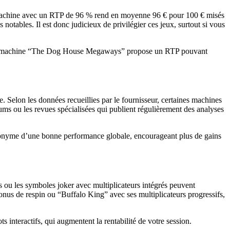
e machine avec un RTP de 96 % rend en moyenne 96 € pour 100 € misés
otables. Il est donc judicieux de privilégier ces jeux, surtout si vous
ple, la machine “The Dog House Megaways” propose un RTP pouvant
. Selon les données recueillies par le fournisseur, certaines machines
ms ou les revues spécialisées qui publient régulièrement des analyses
 synonyme d’une bonne performance globale, encourageant plus de gains
ts ou les symboles joker avec multiplicateurs intégrés peuvent
s de respin ou “Buffalo King” avec ses multiplicateurs progressifs,
 interactifs, qui augmentent la rentabilité de votre session.