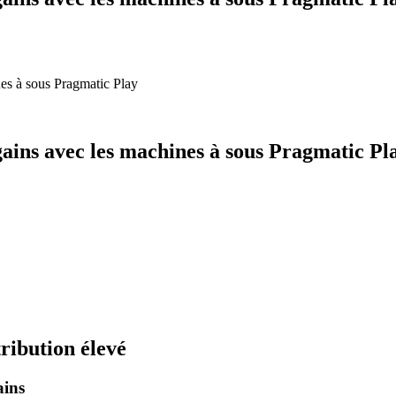
nes à sous Pragmatic Play
gains avec les machines à sous Pragmatic Pl
tribution élevé
ains