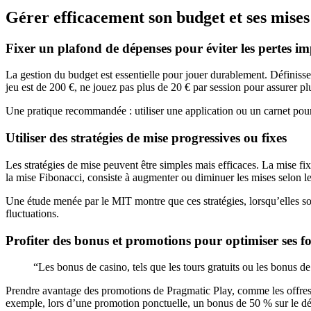
Gérer efficacement son budget et ses mises
Fixer un plafond de dépenses pour éviter les pertes i
La gestion du budget est essentielle pour jouer durablement. Définisse
jeu est de 200 €, ne jouez pas plus de 20 € par session pour assurer plu
Une pratique recommandée : utiliser une application ou un carnet pour s
Utiliser des stratégies de mise progressives ou fixes
Les stratégies de mise peuvent être simples mais efficaces. La mise fix
la mise Fibonacci, consiste à augmenter ou diminuer les mises selon les
Une étude menée par le MIT montre que ces stratégies, lorsqu’elles sont
fluctuations.
Profiter des bonus et promotions pour optimiser ses f
“Les bonus de casino, tels que les tours gratuits ou les bonus d
Prendre avantage des promotions de Pragmatic Play, comme les offres 
exemple, lors d’une promotion ponctuelle, un bonus de 50 % sur le dép