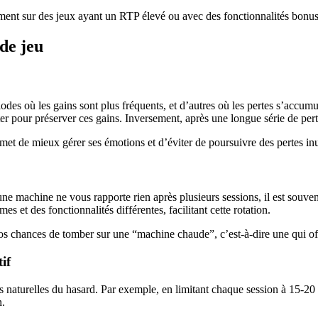
uement sur des jeux ayant un RTP élevé ou avec des fonctionnalités bonu
 de jeu
des où les gains sont plus fréquents, et d’autres où les pertes s’accumu
êter pour préserver ces gains. Inversement, après une longue série de per
met de mieux gérer ses émotions et d’éviter de poursuivre des pertes inu
 une machine ne vous rapporte rien après plusieurs sessions, il est souve
s et des fonctionnalités différentes, facilitant cette rotation.
os chances de tomber sur une “machine chaude”, c’est-à-dire une qui of
if
ons naturelles du hasard. Par exemple, en limitant chaque session à 15-20
n.