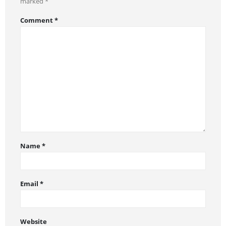
marked
*
Comment
*
Name
*
Email
*
Website