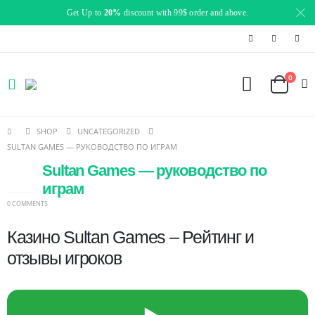
Get Up to
20%
discount with 99$ order and above.
0
SHOP
UNCATEGORIZED
SULTAN GAMES — РУКОВОДСТВО ПО ИГРАМ
Sultan Games — руководство по
02
APR
играм
0 COMMENTS
Казино Sultan Games – Рейтинг и
отзывы игроков