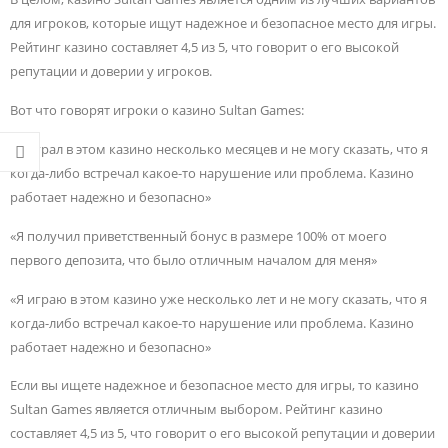
для игроков, которые ищут надежное и безопасное место для игры.
Рейтинг казино составляет 4,5 из 5, что говорит о его высокой
репутации и доверии у игроков.
Вот что говорят игроки о казино Sultan Games:
«Я играл в этом казино несколько месяцев и не могу сказать, что я
когда-либо встречал какое-то нарушение или проблема. Казино
работает надежно и безопасно»
«Я получил приветственный бонус в размере 100% от моего
первого депозита, что было отличным началом для меня»
«Я играю в этом казино уже несколько лет и не могу сказать, что я
когда-либо встречал какое-то нарушение или проблема. Казино
работает надежно и безопасно»
Если вы ищете надежное и безопасное место для игры, то казино
Sultan Games является отличным выбором. Рейтинг казино
составляет 4,5 из 5, что говорит о его высокой репутации и доверии