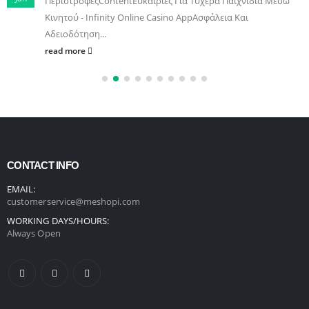
ΠεριστροφέςContentΕυκαιρίες Για Τυχερά Παιχνίδια Μέσω
Κινητού - Infinity Online Casino AppΑσφάλεια Και
Αδειοδότηση...
read more
CONTACT INFO
EMAIL:
customerservice@meshopi.com
WORKING DAYS/HOURS:
Always Open