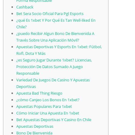
Forma Responsable
Cashback
Bet Sera Socio Oficial Para Pgl Esports
¿qué Es 1xbet Y Por Qué Es Tan Well-liked En
Chile?
¿puedo Recibir Algun Bono De Bienvenida A
Través Sobre Una Aplicación Móvil?
Apuestas Deportivas Y Esports En 1xbet: Fútbol,
Rofl, Dota Y Más
¿es Seguro Jugar Durante 1xbet? Licencias,
Protección De Datos Sumado A Juego
Responsable
Variedad De Juegos De Casino Y Apuestas
Deportivas
Apuesta Bad Thing Riesgo
¿cómo Canjeo Los Bonos En 1xbet?
Apuestas Populares Para 1xbet
Cómo Iniciar Una Apuesta En 1xbet
Bet Apuestas Deportivas Y Casino En Chile
Apuestas Deportivas
Bono De Bienvenida