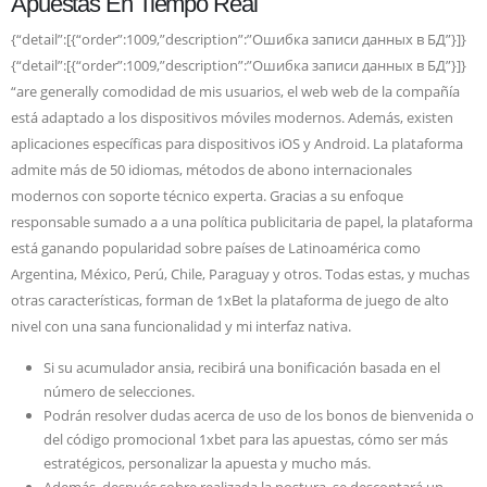
Apuestas En Tiempo Real
{“detail”:[{“order”:1009,”description”:”Ошибка записи данных в БД”}]}
{“detail”:[{“order”:1009,”description”:”Ошибка записи данных в БД”}]}
“are generally comodidad de mis usuarios, el web web de la compañía
está adaptado a los dispositivos móviles modernos. Además, existen
aplicaciones específicas para dispositivos iOS y Android. La plataforma
admite más de 50 idiomas, métodos de abono internacionales
modernos con soporte técnico experta. Gracias a su enfoque
responsable sumado a a una política publicitaria de papel, la plataforma
está ganando popularidad sobre países de Latinoamérica como
Argentina, México, Perú, Chile, Paraguay y otros. Todas estas, y muchas
otras características, forman de 1xBet la plataforma de juego de alto
nivel con una sana funcionalidad y mi interfaz nativa.
Si su acumulador ansia, recibirá una bonificación basada en el
número de selecciones.
Podrán resolver dudas acerca de uso de los bonos de bienvenida o
del código promocional 1xbet para las apuestas, cómo ser más
estratégicos, personalizar la apuesta y mucho más.
Además, después sobre realizada la postura, se descontará un