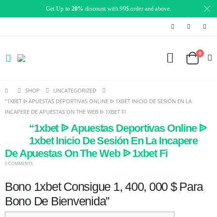
Get Up to
20%
discount with 99$ order and above.
0
SHOP
UNCATEGORIZED
“1XBET ᐉ APUESTAS DEPORTIVAS ONLINE ᐉ 1XBET INICIO DE SESIÓN EN LA
INCAPERE DE APUESTAS ON THE WEB ᐉ 1XBET FI
“1xbet ᐉ Apuestas Deportivas Online ᐉ
31
JAN
1xbet Inicio De Sesión En La Incapere
De Apuestas On The Web ᐉ 1xbet Fi
0 COMMENTS
Bono 1xbet Consigue 1, 400, 000 $ Para
Bono De Bienvenida”