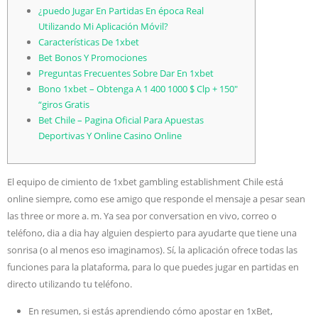
¿puedo Jugar En Partidas En época Real
Utilizando Mi Aplicación Móvil?
Características De 1xbet
Bet Bonos Y Promociones
Preguntas Frecuentes Sobre Dar En 1xbet
Bono 1xbet – Obtenga A 1 400 1000 $ Clp + 150″
“giros Gratis
Bet Chile – Pagina Oficial Para Apuestas
Deportivas Y Online Casino Online
El equipo de cimiento de 1xbet gambling establishment Chile está
online siempre, como ese amigo que responde el mensaje a pesar sean
las three or more a. m. Ya sea por conversation en vivo, correo o
teléfono, dia a dia hay alguien despierto para ayudarte que tiene una
sonrisa (o al menos eso imaginamos). Sí, la aplicación ofrece todas las
funciones para la plataforma, para lo que puedes jugar en partidas en
directo utilizando tu teléfono.
En resumen, si estás aprendiendo cómo apostar en 1xBet,