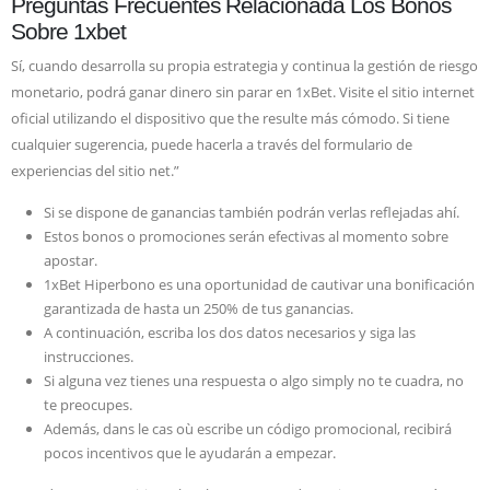
Preguntas Frecuentes Relacionada Los Bonos
Sobre 1xbet
Sí, cuando desarrolla su propia estrategia y continua la gestión de riesgo
monetario, podrá ganar dinero sin parar en 1xBet. Visite el sitio internet
oficial utilizando el dispositivo que the resulte más cómodo. Si tiene
cualquier sugerencia, puede hacerla a través del formulario de
experiencias del sitio net.”
Si se dispone de ganancias también podrán verlas reflejadas ahí.
Estos bonos o promociones serán efectivas al momento sobre
apostar.
1xBet Hiperbono es una oportunidad de cautivar una bonificación
garantizada de hasta un 250% de tus ganancias.
A continuación, escriba los dos datos necesarios y siga las
instrucciones.
Si alguna vez tienes una respuesta o algo simply no te cuadra, no
te preocupes.
Además, dans le cas où escribe un código promocional, recibirá
pocos incentivos que le ayudarán a empezar.