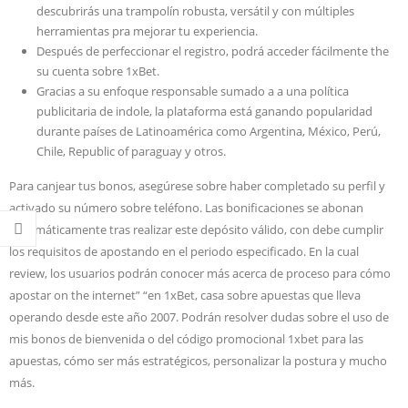
descubrirás una trampolín robusta, versátil y con múltiples
herramientas pra mejorar tu experiencia.
Después de perfeccionar el registro, podrá acceder fácilmente the
su cuenta sobre 1xBet.
Gracias a su enfoque responsable sumado a a una política
publicitaria de indole, la plataforma está ganando popularidad
durante países de Latinoamérica como Argentina, México, Perú,
Chile, Republic of paraguay y otros.
Para canjear tus bonos, asegúrese sobre haber completado su perfil y
activado su número sobre teléfono. Las bonificaciones se abonan
automáticamente tras realizar este depósito válido, con debe cumplir
los requisitos de apostando en el periodo especificado. En la cual
review, los usuarios podrán conocer más acerca de proceso para cómo
apostar on the internet” “en 1xBet, casa sobre apuestas que lleva
operando desde este año 2007. Podrán resolver dudas sobre el uso de
mis bonos de bienvenida o del código promocional 1xbet para las
apuestas, cómo ser más estratégicos, personalizar la postura y mucho
más.