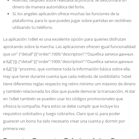
dinero de manera automática del forte.
Sí, los angeles aplicación ofrece muchas las funciones de la
plataforma, para lo que puedes jugar sobre partidas en rectilíneo
utilizando tu teléfono.
La aplicación 1xBet es una excelente opción para quienes disfrutan
apostando sobre la marcha. Las aplicaciones ofrecen igual funcionalidad
que un” {“detail”:[{“order”:1009,”description”:”Ошибка записи данных
в БД”}]} {“detail”:[{“order”:1009,”description”:”Ошибка записи данных
в БД”}]} “proximo, que contiene toda la información básica sobre ella.
Hay que tener durante cuenta que cada método de soddisfatto 1xbet
tiene diferentes reglas respecto ing retiro mínimo um máximo de dinero
y también relacionada los días que puede demorar la transacción. Al dar
en 1xBet también se pueden usar los códigos promocionales que
ofrezca la compañía. Para estos se debe cumplir que incluye los
requisitos solicitados y luego cobrarlos. Claro que sí, para poder
guarecer un bono ha sido necesario crear una cuenta y dormir por
primera vez.