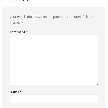
Your email address will not be published.
Required fields are
marked
*
Comment
*
Name
*