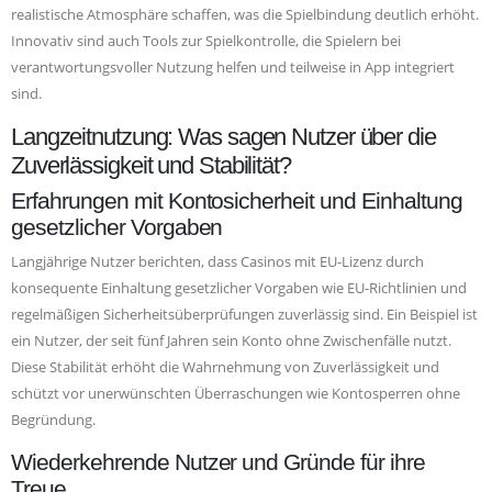
realistische Atmosphäre schaffen, was die Spielbindung deutlich erhöht.
Innovativ sind auch Tools zur Spielkontrolle, die Spielern bei
verantwortungsvoller Nutzung helfen und teilweise in App integriert
sind.
Langzeitnutzung: Was sagen Nutzer über die
Zuverlässigkeit und Stabilität?
Erfahrungen mit Kontosicherheit und Einhaltung
gesetzlicher Vorgaben
Langjährige Nutzer berichten, dass Casinos mit EU-Lizenz durch
konsequente Einhaltung gesetzlicher Vorgaben wie EU-Richtlinien und
regelmäßigen Sicherheitsüberprüfungen zuverlässig sind. Ein Beispiel ist
ein Nutzer, der seit fünf Jahren sein Konto ohne Zwischenfälle nutzt.
Diese Stabilität erhöht die Wahrnehmung von Zuverlässigkeit und
schützt vor unerwünschten Überraschungen wie Kontosperren ohne
Begründung.
Wiederkehrende Nutzer und Gründe für ihre
Treue