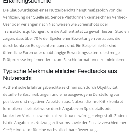
Erfahrungsberichte
Die Glaubwürdigkeit eines Nutzerberichts hängt maßgeblich von der
Verifizierung der Quelle ab. Seriöse Plattformen kennzeichnen Verified-
User oder verlangen nach Nachweisen wie Screenshots oder
Transaktionsquittungen, um die Authentizität zu gewährleisten. Studien
zeigen, dass über 70 % der Spieler eher Bewertungen vertrauen, die
durch konkrete Belege untermauert sind. Ein Beispiel hierfür sind
öffentliche Foren oder unabhängige Bewertungsseiten, die strenge
Prüfprozesse implementieren, um Falschinformationen zu minimieren.
Typische Merkmale ehrlicher Feedbacks aus
Nutzersicht
Authentische Erfahrungsberichte zeichnen sich durch Objektivität,
detaillierte Beschreibungen und eine ausgewogene Darstellung von
positiven und negativen Aspekten aus. Nutzer, die ihre Kritik konkret
formulieren, beispielsweise durch Angabe von Spieldetails oder
konkreten Vorfällen, werden als vertrauenswürdiger eingestuft. Zudem
ist die Angabe des Nutzungszeitraums sowie der Einsatz verschiedener
Geräte Indikator für eine nachvollziehbare Bewertung.