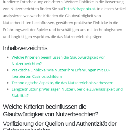
fundierte Entscheidung erleichtern. Weitere Einblicke in die Bewertung
von Nutzerberichten finden Sie auf
http://dragonia.at
. In diesem Artikel
analysieren wir, welche Kriterien die Glaubwürdigkeit von
Nutzerberichten beeinflussen, gewähren praktische Einblicke in die
Erfahrungswelt der Spieler und beschäftigen uns mit technologischen
und langfristigen Aspekten, die das Nutzererlebnis prägen.
Inhaltsverzeichnis
Welche Kriterien beeinflussen die Glaubwürdigkeit von
Nutzerberichten?
Praktische Einblicke: Wie Nutzer ihre Erfahrungen mit EU-
lizenzierten Casinos schildern
Technologische Aspekte, die das Nutzererlebnis verbessern
Langzeitnutzung: Was sagen Nutzer über die Zuverlässigkeit und
Stabilität?
Welche Kriterien beeinflussen die
Glaubwürdigkeit von Nutzerberichten?
Verifizierung der Quellen und Authentizität der