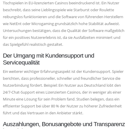
Tischspielen in EU-lizenzierten Casinos beeindruckend ist. Ein Nutzer
beschreibt, dass seine Lieblingsspiele wie Starburst oder Roulette
reibungslos funktionieren und die Software von führenden Herstellern
wie NetEnt oder Microgaming grundsätzlich hohe Stabilität aufweist.
Untersuchungen bestätigen, dass die Qualität der Software maßgeblich
für ein positives Nutzererlebnis ist, da sie Ausfallzeiten minimiert und
das Spielgefühl realistisch gestaltet.
Der Umgang mit Kundensupport und
Servicequalität
Ein weiterer wichtiger Erfahrungsaspekt ist der Kundensupport. Spieler
berichten, dass professioneller, schneller und freundlicher Service die
Nutzerbindung fördert. Beispiel: Ein Nutzer aus Deutschland lobt den
24/7-Chat-Support eines Lizenzierten Casinos, der in weniger als einer
Minute eine Lösung für sein Problem fand. Studien belegen, dass ein
effizienter Support bei über 80 % der Nutzer zu höherer Zufriedenheit
führt und das Vertrauen in den Anbieter stärkt.
Auszahlungen, Bonusangebote und Transparenz