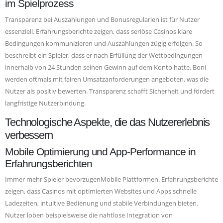
im Spielprozess
Transparenz bei Auszahlungen und Bonusregularien ist für Nutzer
essenziell. Erfahrungsberichte zeigen, dass seriöse Casinos klare
Bedingungen kommunizieren und Auszahlungen zügig erfolgen. So
beschreibt ein Spieler, dass er nach Erfüllung der Wettbedingungen
innerhalb von 24 Stunden seinen Gewinn auf dem Konto hatte. Boni
werden oftmals mit fairen Umsatzanforderungen angeboten, was die
Nutzer als positiv bewerten. Transparenz schafft Sicherheit und fördert
langfristige Nutzerbindung.
Technologische Aspekte, die das Nutzererlebnis
verbessern
Mobile Optimierung und App-Performance in
Erfahrungsberichten
Immer mehr Spieler bevorzugenMobile Plattformen. Erfahrungsberichte
zeigen, dass Casinos mit optimierten Websites und Apps schnelle
Ladezeiten, intuitive Bedienung und stabile Verbindungen bieten.
Nutzer loben beispielsweise die nahtlose Integration von