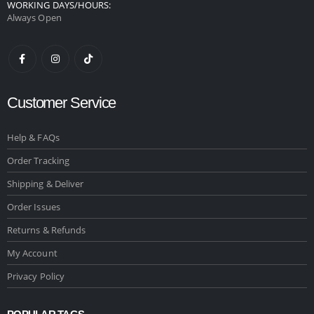
WORKING DAYS/HOURS:
Always Open
Customer Service
Help & FAQs
Order Tracking
Shipping & Deliver
Order Issues
Returns & Refunds
My Account
Privacy Policy