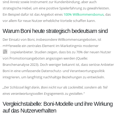
sind Anreiz sowie Instrument zur Kundenbindung, aber auch
strategische Hebel, um eine positive Spielerfahrung zu gewährleisten.
Ein Beispiel dafür ist das Angebot eines
100% Willkommensbonus
, das
vor allem für neue Nutzer erhebliche Vorteile schaffen kann.
Warum Boni heute strategisch bedeutsam sind
Der Einsatz von Boni, insbesondere Willkommensangeboten, ist
mittlerweile ein zentrales Element im Marketingmix moderner
Glücksspielanbieter. Studien zeigen, dass bis zu 70% der neuen Nutzer
von Promotionsangeboten angezogen werden (Quelle:
Branchenanalyse 2023). Doch weniger bekannt ist, dass seriöse Anbieter
Boni in eine umfassende Datenschutz- und Verantwortungspolitik
integrieren, um langfristig nachhaltige Beziehungen zu entwickeln.
„Der Schlüssel liegt darin, Boni nicht nur als Lockmittel, sondern als Teil
eines verantwortungsvollen Engagements zu gestalten.“
Vergleichstabelle: Boni-Modelle und ihre Wirkung
auf das Nutzerverhalten