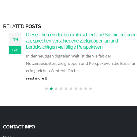
RELATED
POSTS
Diese Themen decken unterschiedliche Suchintentionen
19
ab, sprechen verschiedene Zielgruppen an und
berücksichtigen vielfältige Perspektiven
Feb
In der heutigen digitalen Welt ist die Vielfalt der
Nutzerabsichten, Zielgruppen und Perspektiven die Basis für
erfolgreichen Content. Ob bei...
read more
CONTACT INFO