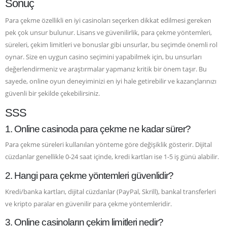
Sonuç
Para çekme özellikli en iyi casinoları seçerken dikkat edilmesi gereken
pek çok unsur bulunur. Lisans ve güvenilirlik, para çekme yöntemleri,
süreleri, çekim limitleri ve bonuslar gibi unsurlar, bu seçimde önemli rol
oynar. Size en uygun casino seçimini yapabilmek için, bu unsurları
değerlendirmeniz ve araştırmalar yapmanız kritik bir önem taşır. Bu
sayede, online oyun deneyiminizi en iyi hale getirebilir ve kazançlarınızı
güvenli bir şekilde çekebilirsiniz.
SSS
1. Online casinoda para çekme ne kadar sürer?
Para çekme süreleri kullanılan yönteme göre değişiklik gösterir. Dijital
cüzdanlar genellikle 0-24 saat içinde, kredi kartları ise 1-5 iş günü alabilir.
2. Hangi para çekme yöntemleri güvenlidir?
Kredi/banka kartları, dijital cüzdanlar (PayPal, Skrill), bankal transferleri
ve kripto paralar en güvenilir para çekme yöntemleridir.
3. Online casinoların çekim limitleri nedir?