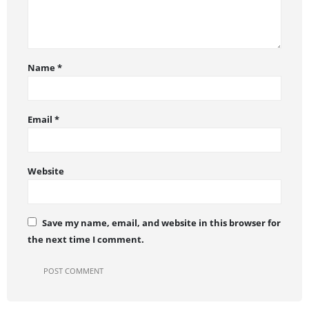
Name
*
Email
*
Website
Save my name, email, and website in this browser for
the next time I comment.