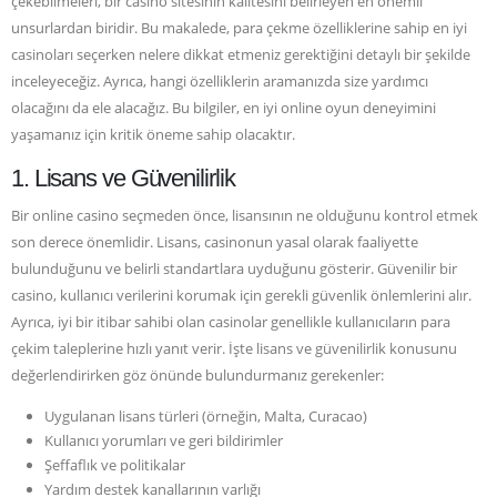
çekebilmeleri, bir casino sitesinin kalitesini belirleyen en önemli
unsurlardan biridir. Bu makalede, para çekme özelliklerine sahip en iyi
casinoları seçerken nelere dikkat etmeniz gerektiğini detaylı bir şekilde
inceleyeceğiz. Ayrıca, hangi özelliklerin aramanızda size yardımcı
olacağını da ele alacağız. Bu bilgiler, en iyi online oyun deneyimini
yaşamanız için kritik öneme sahip olacaktır.
1. Lisans ve Güvenilirlik
Bir online casino seçmeden önce, lisansının ne olduğunu kontrol etmek
son derece önemlidir. Lisans, casinonun yasal olarak faaliyette
bulunduğunu ve belirli standartlara uyduğunu gösterir. Güvenilir bir
casino, kullanıcı verilerini korumak için gerekli güvenlik önlemlerini alır.
Ayrıca, iyi bir itibar sahibi olan casinolar genellikle kullanıcıların para
çekim taleplerine hızlı yanıt verir. İşte lisans ve güvenilirlik konusunu
değerlendirirken göz önünde bulundurmanız gerekenler:
Uygulanan lisans türleri (örneğin, Malta, Curacao)
Kullanıcı yorumları ve geri bildirimler
Şeffaflık ve politikalar
Yardım destek kanallarının varlığı