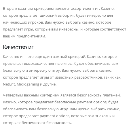
Вторым важным критерием является ассортимент иг. Казино,
которое предлагает широкий выбор иг, будет интересно для
начинающих игроков. Вам нужно выбрать казино, которое
предлагает игры, которые вам интересны, и которые соответствуют
вашим предпочтениям.
Качество иг
Качество иг – это еще один важный критерий. Казино, которое
предлагает высококачественные игры, будет обеспечивать вам
безопасную и интересную игру. Вам нужно выбрать казино,
которое предлагает игры от известных разработчиков, таких как
NetEnt, Microgaming и другие.
Четвёртым важным критерием является безопасность платежей.
Казино, которое предлагает безопасные payment options, будет
обеспечивать вам безопасную игру. Вам нужно выбрать казино,
которое предлагает payment options, которые вам знакомы и
которые обеспечивают безопасность.