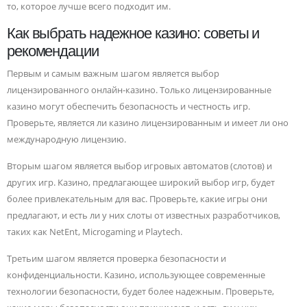
то, которое лучше всего подходит им.
Как выбрать надежное казино: советы и
рекомендации
Первым и самым важным шагом является выбор
лицензированного онлайн-казино. Только лицензированные
казино могут обеспечить безопасность и честность игр.
Проверьте, является ли казино лицензированным и имеет ли оно
международную лицензию.
Вторым шагом является выбор игровых автоматов (слотов) и
других игр. Казино, предлагающее широкий выбор игр, будет
более привлекательным для вас. Проверьте, какие игры они
предлагают, и есть ли у них слоты от известных разработчиков,
таких как NetEnt, Microgaming и Playtech.
Третьим шагом является проверка безопасности и
конфиденциальности. Казино, использующее современные
технологии безопасности, будет более надежным. Проверьте,