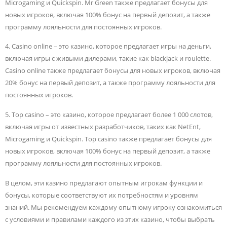
Microgaming и Quickspin. Mr Green также предлагает бонусы для
новых игроков, включая 100% бонус на первый депозит, а также
программу лояльности для постоянных игроков.
4. Casino online – это казино, которое предлагает игры на деньги,
включая игры с живыми дилерами, такие как blackjack и roulette.
Casino online также предлагает бонусы для новых игроков, включая
20% бонус на первый депозит, а также программу лояльности для
постоянных игроков.
5. Top casino – это казино, которое предлагает более 1 000 слотов,
включая игры от известных разработчиков, таких как NetEnt,
Microgaming и Quickspin. Top casino также предлагает бонусы для
новых игроков, включая 100% бонус на первый депозит, а также
программу лояльности для постоянных игроков.
В целом, эти казино предлагают опытным игрокам функции и
бонусы, которые соответствуют их потребностям и уровням
знаний. Мы рекомендуем каждому опытному игроку ознакомиться
с условиями и правилами каждого из этих казино, чтобы выбрать